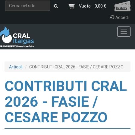
Salta al contenuto principale
Vuoto
0,00 €
Accedi
Toggl
navig
Articoli
CONTRIBUTI CRAL 2026 - FASIE / CESARE POZZO
CONTRIBUTI CRAL
2026 - FASIE /
CESARE POZZO