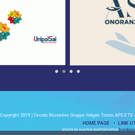
Copyright 2019 | Circolo Ricreativo Gruppo Italgas Torino APS ETS -
HOME PAGE
LINK UT
Visita la nostra piattaforma
booking.