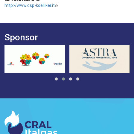
http://www.osp-koelliker.it
Sponsor