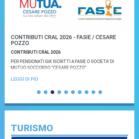
PROSSIMA LA SCADENZA DELLA
PROMOZIONE PER NUOVE ADESIONI ALLA
SOCIETA’ DI MUTUO SOCCORSO “CESARE
POZZO”.
PROSSIMA LA SCADENZA DELLA PROMOZIONE
PER NUOVE ADESIONI ALLA SOCIETA’ DI MUTUO
SOCCORSO “CESARE POZZO”.
e deve
LEGGI DI PIÙ
Il CRAL Italgas prosegue con la sua "politica" di adesione
volontaria alla SANITÀ INTEGRATIVA.
Nella consapevolezza dell'importanza che svolge il
Servizio...
TURISMO