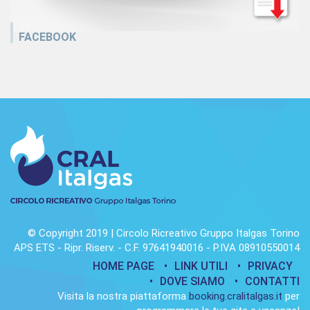
FACEBOOK
© Copyright 2019 | Circolo Ricreativo Gruppo Italgas Torino
APS ETS - Ripr. Riserv. - C.F. 97641940016 - P.IVA 08910550014
HOME PAGE
LINK UTILI
PRIVACY
DOVE SIAMO
CONTATTI
Visita la nostra piattaforma
booking.cralitalgas.it
per