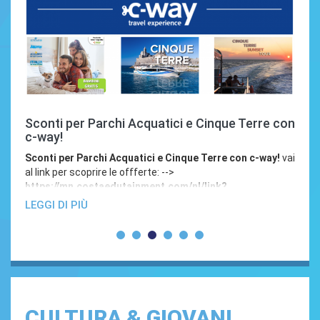
ici e Cinque Terre con
ISCHIA IN HOTEL 4 STELLE 
ISCHIA IN HOTEL 4 STELLE AD OTT
 Cinque Terre con c-way!
vai
Royal Palm **** – Forio – Ischia - 4/
->
Organizzata da FITeL Piemonte con du
com/nl/link?
trasporto e due prezzi: a)...
LEGGI DI PIÙ
CULTURA & GIOVANI