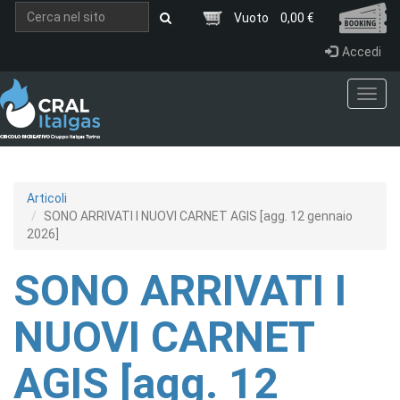
Salta al contenuto principale
Vuoto
0,00 €
Accedi
Toggl
navig
Articoli
SONO ARRIVATI I NUOVI CARNET AGIS [agg. 12 gennaio
2026]
SONO ARRIVATI I
NUOVI CARNET
AGIS [agg. 12